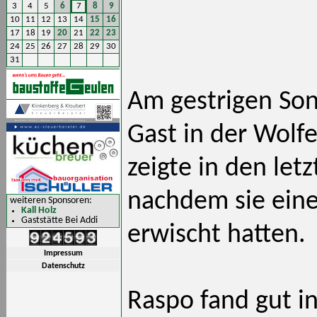
3
4
5
6
7
8
9
10
11
12
13
14
15
16
17
18
19
20
21
22
23
24
25
26
27
28
29
30
31
Am gestrigen Son
Gast in der Wolf
zeigte in den let
nachdem sie eine
weiteren Sponsoren:
Kall Holz
Gaststätte Bei Addi
erwischt hatten.
Impressum
Datenschutz
Raspo fand gut in