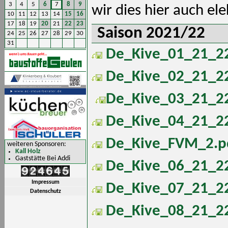
3
4
5
6
7
8
9
wir dies hier auch ele
10
11
12
13
14
15
16
17
18
19
20
21
22
23
Saison 2021/22
24
25
26
27
28
29
30
31
De_Kive_01_21_22
De_Kive_02_21_22
De_Kive_03_21_22
De_Kive_04_21_22
De_Kive_FVM_2.p
weiteren Sponsoren:
Kall Holz
Gaststätte Bei Addi
De_Kive_06_21_22
Impressum
De_Kive_07_21_22
Datenschutz
De_Kive_08_21_22