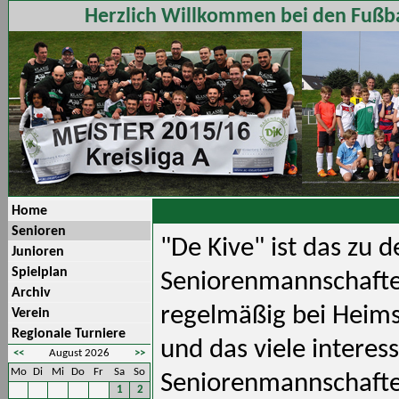
Herzlich Willkommen bei den Fußba
Home
Senioren
"De Kive" ist das zu 
Junioren
Spielplan
Seniorenmannschaften
Archiv
regelmäßig bei Heims
Verein
Regionale Turniere
und das viele intere
<<
August 2026
>>
Mo
Di
Mi
Do
Fr
Sa
So
Seniorenmannschaften
1
2