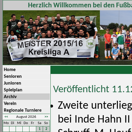
Herzlich Willkommen bei den Fußba
Home
Senioren
Junioren
Veröffentlicht 11.
Spielplan
Archiv
Zweite unterlie
Verein
Regionale Turniere
bei Inde Hahn II
<<
August 2026
>>
Mo
Di
Mi
Do
Fr
Sa
So
1
2