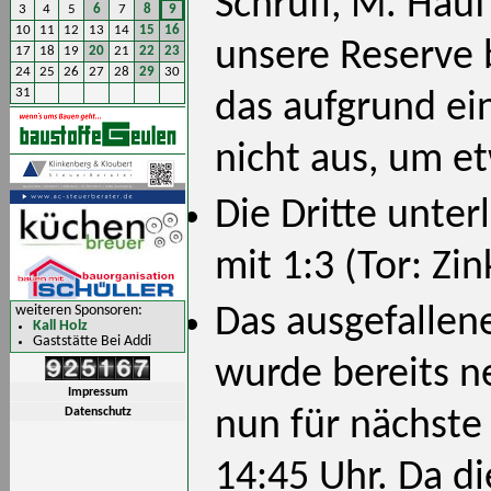
Schruff, M. Hauf
3
4
5
6
7
8
9
10
11
12
13
14
15
16
unsere Reserve b
17
18
19
20
21
22
23
24
25
26
27
28
29
30
31
das aufgrund ei
nicht aus, um 
Die Dritte unter
mit 1:3 (Tor: Zi
Das ausgefallene
weiteren Sponsoren:
Kall Holz
Gaststätte Bei Addi
wurde bereits ne
Impressum
Datenschutz
nun für nächste
14:45 Uhr. Da d