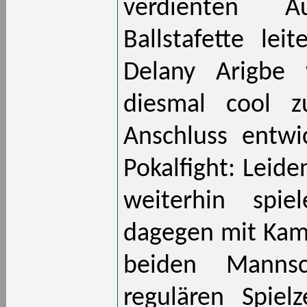
verdienten Au
Ballstafette lei
Delany Arigbe 
diesmal cool z
Anschluss entwi
Pokalfight: Leide
weiterhin spie
dagegen mit Kamp
beiden Mannsc
regulären Spiel