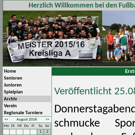
Herzlich Willkommen bei den Fußba
Erst
Home
Senioren
Junioren
Veröffentlicht 25.
Spielplan
Archiv
Verein
Donnerstagabe
Regionale Turniere
<<
August 2026
>>
schmucke Spo
Mo
Di
Mi
Do
Fr
Sa
So
1
2