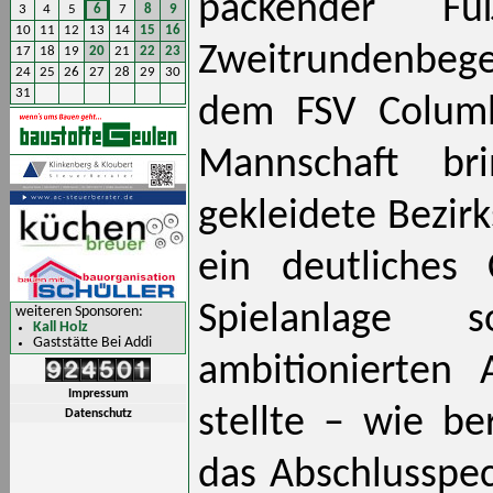
packender F
3
4
5
6
7
8
9
10
11
12
13
14
15
16
Zweitrundenbeg
17
18
19
20
21
22
23
24
25
26
27
28
29
30
31
dem FSV Columb
Mannschaft br
gekleidete Bezirk
ein deutliches 
Spielanlage
weiteren Sponsoren:
Kall Holz
Gaststätte Bei Addi
ambitionierten A
Impressum
stellte – wie b
Datenschutz
das Abschlusspec