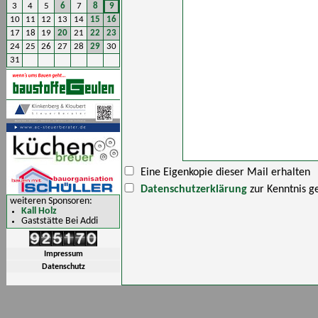
3
4
5
6
7
8
9
10
11
12
13
14
15
16
17
18
19
20
21
22
23
24
25
26
27
28
29
30
31
Eine Eigenkopie dieser Mail erhalten
Datenschutzerklärung
zur Kenntnis 
weiteren Sponsoren:
Kall Holz
Gaststätte Bei Addi
Impressum
Datenschutz