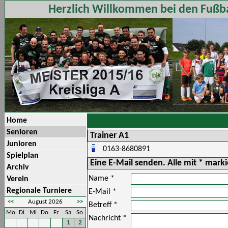
Herzlich Willkommen bei den Fußba
Home
Senioren
Trainer A1
Junioren
0163-8680891
Spielplan
Eine E-Mail senden. Alle mit * mark
Archiv
Name *
Verein
Regionale Turniere
E-Mail *
<<
August 2026
>>
Betreff *
Mo
Di
Mi
Do
Fr
Sa
So
Nachricht *
1
2