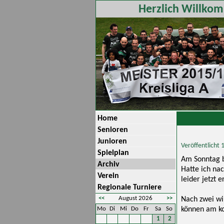
Herzlich Willkom
Home
Senioren
Junioren
Veröffentlicht
Spielplan
Am Sonntag b
Archiv
Hatte ich na
Verein
leider jetzt
Regionale Turniere
<<
August 2026
>>
Nach zwei wir
Mo
Di
Mi
Do
Fr
Sa
So
können am ko
1
2