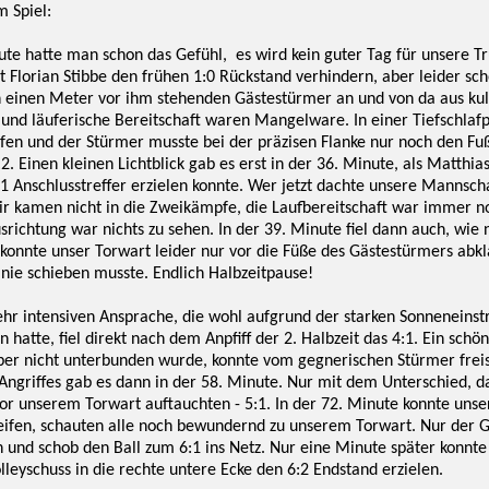
m Spiel:
nute hatte man schon das Gefühl, es wird kein guter Tag für unsere T
t Florian Stibbe den frühen 1:0 Rückstand verhindern, aber leider sc
 einen Meter vor ihm stehenden Gästestürmer an und von da aus kuller
k und läuferische Bereitschaft waren Mangelware. In einer Tiefschlaf
fen und der Stürmer musste bei der präzisen Flanke nur noch den Fuß
2. Einen kleinen Lichtblick gab es erst in der 36. Minute, als Matthi
1 Anschlusstreffer erzielen konnte. Wer jetzt dachte unsere Mannsch
ir kamen nicht in die Zweikämpfe, die Laufbereitschaft war immer n
srichtung war nichts zu sehen. In der 39. Minute fiel dann auch, wie 
 konnte unser Torwart leider nur vor die Füße des Gästestürmers abk
inie schieben musste. Endlich Halbzeitpause!
hr intensiven Ansprache, die wohl aufgrund der starken Sonneneinstr
atte, fiel direkt nach dem Anpfiff der 2. Halbzeit das 4:1. Ein schöne
er nicht unterbunden wurde, konnte vom gegnerischen Stürmer frei
 Angriffes gab es dann in der 58. Minute. Nur mit dem Unterschied, 
or unserem Torwart auftauchten - 5:1. In der 72. Minute konnte unser
eifen, schauten alle noch bewundernd zu unserem Torwart. Nur der G
 und schob den Ball zum 6:1 ins Netz. Nur eine Minute später konn
leyschuss in die rechte untere Ecke den 6:2 Endstand erzielen.