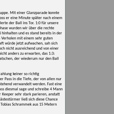
ruppe. Mit einer Glanzparade konnte
hoss er eine Minute später nach einem
te der Ball ins Tor. 1:0 für unsere
phase wurden wir über die rechte
 hinhalten und es stand bereits in der
as Verholen mit einem sehr guten
aft würde jetzt aufwachen, sah sich
och nicht ausreichend und von einer
nicht anders zu erwarten, das 1:3:
latschen, der wiederum nur den Ball
ahlung keiner so richtig
r Pass in die Tiefe, der von allen nur
stehend verwandelt werden. Fast eine
dass diesmal sage und schreibe 4 Mann
 Keeper sehr stark parieren, anstatt
ästestürmer ließ sich diese Chance
te Tobias Schrammek aus 15 Metern