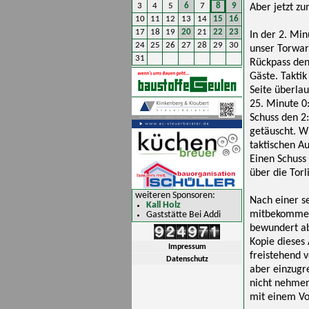
3
4
5
6
7
8
9
Aber jetzt zu
10
11
12
13
14
15
16
17
18
19
20
21
22
23
In der 2. Mi
24
25
26
27
28
29
30
unser Torwar
31
Rückpass den
Gäste. Takti
Seite überlau
25. Minute 0:
Schuss den 2:
getäuscht. W
taktischen Au
Einen Schuss
über die Torl
weiteren Sponsoren:
Nach einer se
Kall Holz
mitbekommen h
Gaststätte Bei Addi
bewundert ab
Kopie dieses
Impressum
freistehend v
Datenschutz
aber einzugr
nicht nehmen
mit einem Vol