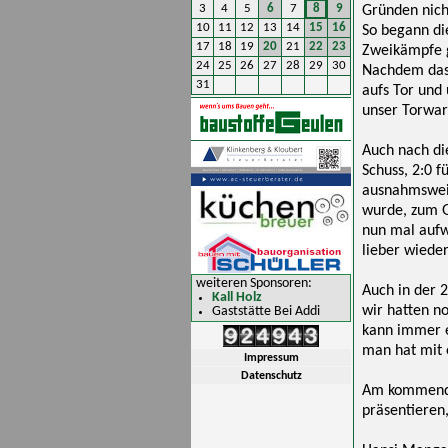
3
4
5
6
7
8
9
Gründen nich
10
11
12
13
14
15
16
So begann di
17
18
19
20
21
22
23
Zweikämpfe g
24
25
26
27
28
29
30
Nachdem das 
31
aufs Tor und
unser Torwar
Auch nach di
Schuss, 2:0 
ausnahmsweise
wurde, zum G
nun mal aufw
lieber wieder
weiteren Sponsoren:
Auch in der 2
Kall Holz
wir hatten n
Gaststätte Bei Addi
kann immer e
man hat mit e
Impressum
Datenschutz
Am kommenden
präsentieren,