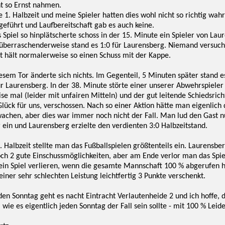
t so Ernst nahmen.
e 1. Halbzeit und meine Spieler hatten dies wohl nicht so richtig w
eführt und Laufbereitschaft gab es auch keine.
Spiel so hinplätscherte schoss in der 15. Minute ein Spieler von La
 überraschenderweise stand es 1:0 für Laurensberg. Niemand versuch
t hält normalerweise so einen Schuss mit der Kappe.
esem Tor änderte sich nichts. Im Gegenteil, 5 Minuten später stand 
für Laurensberg. In der 38. Minute störte einer unserer Abwehrspiele
 mal (leider mit unfairen Mitteln) und der gut leitende Schiedsricht
lück für uns, verschossen. Nach so einer Aktion hätte man eigenlich
achen, aber dies war immer noch nicht der Fall. Man lud den Gast 
 ein und Laurensberg erzielte den verdienten 3:0 Halbzeitstand.
. Halbzeit stellte man das Fußballspielen größtenteils ein. Laurensb
och 2 gute Einschussmöglichkeiten, aber am Ende verlor man das Spi
in Spiel verlieren, wenn die gesamte Mannschaft 100 % abgerufen h
iner sehr schlechten Leistung leichtfertig 3 Punkte verschenkt.
 Sonntag geht es nacht Eintracht Verlautenheide 2 und ich hoffe, d
 wie es eigentlich jeden Sonntag der Fall sein sollte - mit 100 % Leid