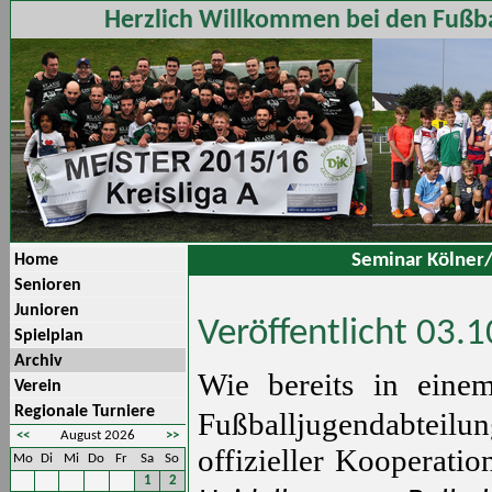
Herzlich Willkommen bei den Fußba
Seminar Kölner/
Home
Senioren
Junioren
Veröffentlicht 03.
Spielplan
Archiv
Wie bereits in eine
Verein
Regionale Turniere
Fußballjugendabteil
<<
August 2026
>>
offizieller Kooperatio
Mo
Di
Mi
Do
Fr
Sa
So
1
2