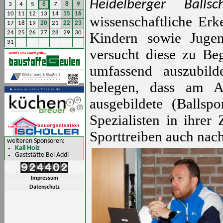
Heidelberger Ballsc
3
4
5
6
7
8
9
10
11
12
13
14
15
16
wissenschaftliche Erk
17
18
19
20
21
22
23
24
25
26
27
28
29
30
Kindern sowie Jugen
31
versucht diese zu Be
umfassend auszubilde
belegen, dass am An
ausgebildete (Ballsp
Spezialisten in ihrer
Sporttreiben auch nach
weiteren Sponsoren:
Kall Holz
Gaststätte Bei Addi
Impressum
Datenschutz