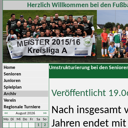
Herzlich Willkommen bei den Fußba
Umstrukturierung bei den Senioren
Home
Senioren
Junioren
Spielplan
Veröffentlicht 19.
Archiv
Verein
Regionale Turniere
Nach insgesamt v
<<
August 2026
>>
Mo
Di
Mi
Do
Fr
Sa
So
Jahren endet mit 
1
2