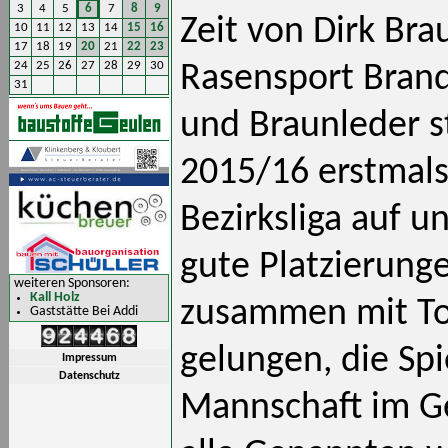
3
4
5
6
7
8
9
Zeit von Dirk Br
10
11
12
13
14
15
16
17
18
19
20
21
22
23
24
25
26
27
28
29
30
Rasensport Brand
31
und Braunleder st
2015/16 erstmals 
Bezirksliga auf u
gute Platzierunge
weiteren Sponsoren:
Kall Holz
zusammen mit Tor
Gaststätte Bei Addi
gelungen, die Spi
Impressum
Datenschutz
Mannschaft im G