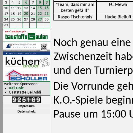
3
4
5
6
7
8
9
"Team, dass mir am
FC Mewa
10
11
12
13
14
15
16
besten gefällt"
17
18
19
20
21
22
23
Raspo Tischtennis
Hacke Bleiluft
24
25
26
27
28
29
30
31
Noch genau eine 
Zwischenzeit hab
und den Turnierpl
Die Vorrunde geh
weiteren Sponsoren:
Kall Holz
Gaststätte Bei Addi
K.O.-Spiele begi
Impressum
Pause um 15:00 U
Datenschutz