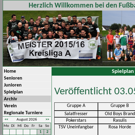
Herzlich Willkommen bei den Fußba
Spielplan 
Home
Senioren
Junioren
Veröffentlicht 03.
Spielplan
Archiv
Gruppe A
Gruppe B
Verein
Regionale Turniere
Salatfresser
Old Boys Brand
<<
August 2026
>>
Pokerstars
Rasulis
Mo
Di
Mi
Do
Fr
Sa
So
TSV Uneinfangbar
Rosa Horde
1
2