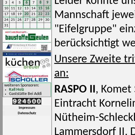
Leider konnte un
3
4
5
6
7
8
9
10
11
12
13
14
15
16
Mannschaft jewei
17
18
19
20
21
22
23
24
25
26
27
28
29
30
31
"Eifelgruppe" ein
berücksichtigt w
Unsere Zweite tri
an:
weiteren Sponsoren:
RASPO II
, Komet 
Kall Holz
Gaststätte Bei Addi
Eintracht Korneli
Impressum
Datenschutz
Nütheim-Schleckh
Lammersdorf II, D