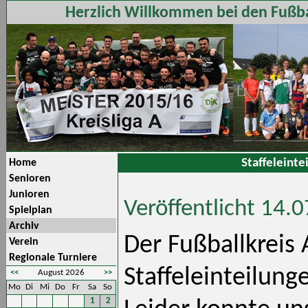
Herzlich Willkommen bei den Fußba
Staffeleinte
Home
Senioren
Junioren
Veröffentlicht 14.
Spielplan
Archiv
Der Fußballkreis
Verein
Regionale Turniere
Staffeleinteilung
<<
August 2026
>>
Mo
Di
Mi
Do
Fr
Sa
So
1
2