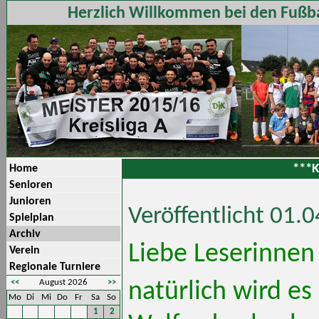
Herzlich Willkommen bei den Fußba
***K
Home
Senioren
Junioren
Veröffentlicht 01.
Spielplan
Archiv
Liebe Leserinnen
Verein
Regionale Turniere
<<
August 2026
>>
natürlich wird es
Mo
Di
Mi
Do
Fr
Sa
So
1
2