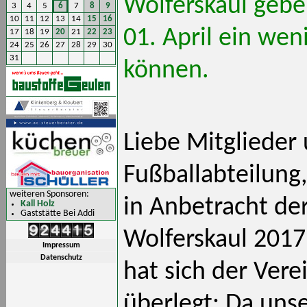
Wolferskaul geben
3
4
5
6
7
8
9
10
11
12
13
14
15
16
01. April ein we
17
18
19
20
21
22
23
24
25
26
27
28
29
30
31
können.
Liebe Mitglieder
Fußballabteilung,
weiteren Sponsoren:
in Anbetracht der
Kall Holz
Gaststätte Bei Addi
Wolferskaul 2017 
Impressum
Datenschutz
hat sich der Ver
überlegt: Da unse