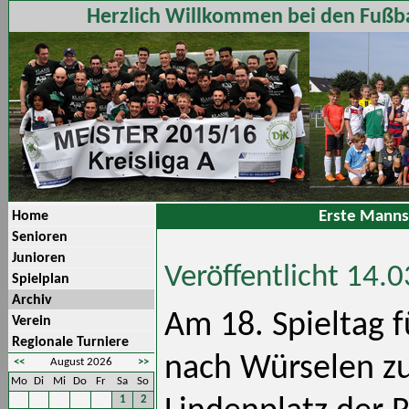
Herzlich Willkommen bei den Fußba
Erste Manns
Home
Senioren
Junioren
Veröffentlicht 14.
Spielplan
Archiv
Am 18. Spieltag f
Verein
Regionale Turniere
nach Würselen z
<<
August 2026
>>
Mo
Di
Mi
Do
Fr
Sa
So
1
2