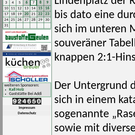
Lindenplatz der 
3
4
5
6
7
8
9
10
11
12
13
14
15
16
bis dato eine du
17
18
19
20
21
22
23
24
25
26
27
28
29
30
31
sich im unteren M
souveräner Tabel
knappen 2:1-Hins
Der Untergrund d
weiteren Sponsoren:
Kall Holz
Gaststätte Bei Addi
sich in einem ka
Impressum
sogenannte „Rase
Datenschutz
sowie mit divers