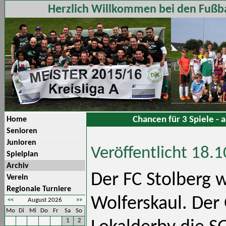
Herzlich Willkommen bei den Fußba
Chancen für 3 Spiele - 
Home
Senioren
Junioren
Veröffentlicht 18.
Spielplan
Archiv
Der FC Stolberg w
Verein
Regionale Turniere
Wolferskaul. Der
<<
August 2026
>>
Mo
Di
Mi
Do
Fr
Sa
So
1
2