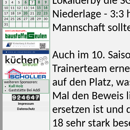
Lokalderby die S
3
4
5
6
7
8
9
10
11
12
13
14
15
16
Niederlage - 3:3
17
18
19
20
21
22
23
24
25
26
27
28
29
30
31
Mannschaft sollte
Auch im 10. Saiso
Trainerteam erne
auf den Platz, w
weiteren Sponsoren:
Kall Holz
Gaststätte Bei Addi
Mal den Beweis li
Impressum
ersetzen ist und 
Datenschutz
18 sehr stark bes