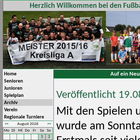
Herzlich Willkommen bei den Fußba
Auf ein Neu
Home
Senioren
Junioren
Veröffentlicht 19.
Spielplan
Archiv
Mit den Spielen
Verein
Regionale Turniere
wurde am Sonntag
<<
August 2026
>>
Mo
Di
Mi
Do
Fr
Sa
So
1
2