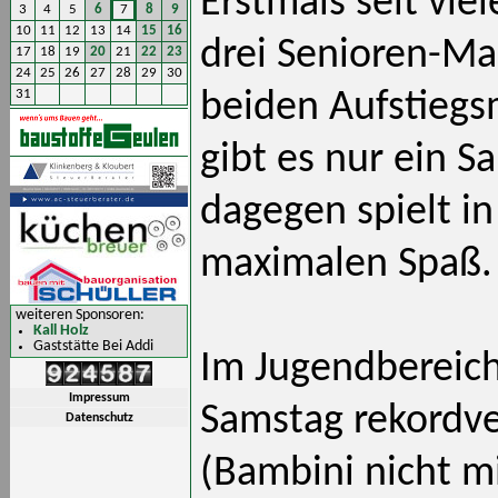
Erstmals seit vie
3
4
5
6
7
8
9
10
11
12
13
14
15
16
drei Senioren-Man
17
18
19
20
21
22
23
24
25
26
27
28
29
30
31
beiden Aufstiegs
gibt es nur ein Sa
dagegen spielt in
maximalen Spaß. U
weiteren Sponsoren:
Kall Holz
Gaststätte Bei Addi
Im Jugendberei
Impressum
Samstag rekordv
Datenschutz
(Bambini nicht mi