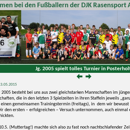
men bei den Fußballern der DJK Rasensport 
Jg. 2005 spielt tolles Turnier in Posterhol
 13.05.2015
 2005 besteht bei uns aus zwei gleichstarken Mannschaften im jünge
aften, die in den letzten 3 Spielzeiten in ihren Staffeln jeweils „ga
t einen gemeinsamen Trainingstermin (freitags), in dem wir bewuss
wir den ersten – erfolgreichen – Versuch unternommen, auch einmal
hickten.
0.5. (Muttertag!) machte sich also zu fast noch nachtschlafender Zei