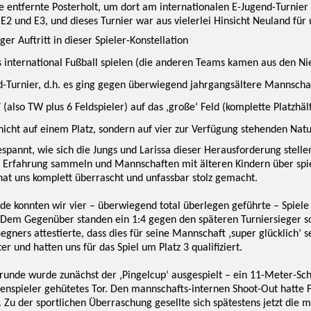
e entfernte Posterholt, um dort am internationalen E-Jugend-Turnier
 E2 und E3, und dieses Turnier war aus vielerlei Hinsicht Neuland für 
ger Auftritt in dieser Spieler-Konstellation
s international Fußball spielen (die anderen Teams kamen aus den Ni
d-Turnier, d.h. es ging gegen überwiegend jahrgangsältere Mannschaf
7 (also TW plus 6 Feldspieler) auf das ‚große‘ Feld (komplette Platzhäl
nicht auf einem Platz, sondern auf vier zur Verfügung stehenden Nat
spannt, wie sich die Jungs und Larissa dieser Herausforderung stell
 Erfahrung sammeln und Mannschaften mit älteren Kindern über spiel
 hat uns komplett überrascht und unfassbar stolz gemacht.
de konnten wir vier – überwiegend total überlegen geführte – Spiele m
 Dem Gegenüber standen ein 1:4 gegen den späteren Turniersieger sow
egners attestierte, dass dies für seine Mannschaft ‚super glücklich‘ s
r und hatten uns für das Spiel um Platz 3 qualifiziert.
runde wurde zunächst der ‚Pingelcup‘ ausgespielt – ein 11-Meter-Sch
enspieler gehütetes Tor. Den mannschafts-internen Shoot-Out hatte F
. Zu der sportlichen Überraschung gesellte sich spätestens jetzt die 