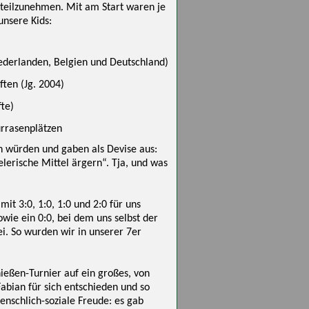
 teilzunehmen. Mit am Start waren je
unsere Kids:
ederlanden, Belgien und Deutschland)
ten (Jg. 2004)
fte)
urrasenplätzen
en würden und gaben als Devise aus:
erische Mittel ärgern“. Tja, und was
it 3:0, 1:0, 1:0 und 2:0 für uns
ie ein 0:0, bei dem uns selbst der
ei. So wurden wir in unserer 7er
ießen-Turnier auf ein großes, von
abian für sich entschieden und so
menschlich-soziale Freude: es gab