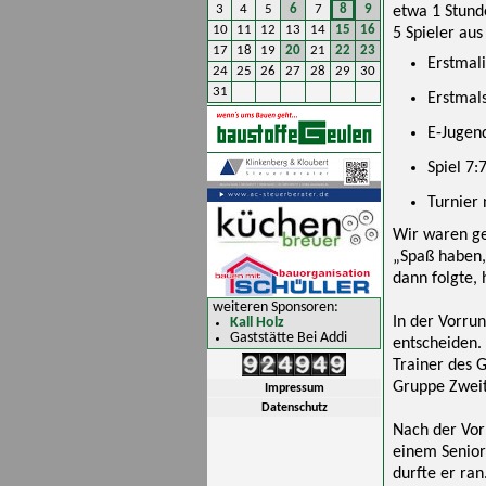
3
4
5
6
7
8
9
etwa 1 Stund
10
11
12
13
14
15
16
5 Spieler aus
17
18
19
20
21
22
23
Erstmali
24
25
26
27
28
29
30
31
Erstmal
E-Jugen
Spiel 7:
Turnier 
Wir waren ge
„Spaß haben,
dann folgte,
weiteren Sponsoren:
In der Vorrun
Kall Holz
Gaststätte Bei Addi
entscheiden.
Trainer des G
Gruppe Zweite
Impressum
Datenschutz
Nach der Vor
einem Senior
durfte er ran