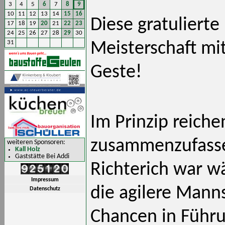
3
4
5
6
7
8
9
10
11
12
13
14
15
16
Diese gratuliert
17
18
19
20
21
22
23
24
25
26
27
28
29
30
31
Meisterschaft mi
Geste!
Im Prinzip reich
zusammenzufasse
weiteren Sponsoren:
Kall Holz
Gaststätte Bei Addi
Richterich war 
Impressum
die agilere Manns
Datenschutz
Chancen in Führu