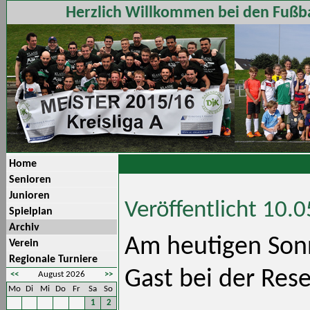
Herzlich Willkommen bei den Fußba
Home
Senioren
Junioren
Veröffentlicht 10.
Spielplan
Archiv
Am heutigen Sonn
Verein
Regionale Turniere
Gast bei der Res
<<
August 2026
>>
Mo
Di
Mi
Do
Fr
Sa
So
1
2