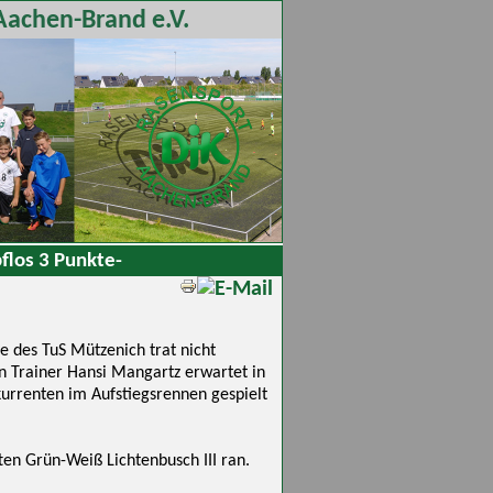
Aachen-Brand e.V.
flos 3 Punkte-
e des TuS Mützenich trat nicht
n Trainer Hansi Mangartz erwartet in
urrenten im Aufstiegsrennen gespielt
n Grün-Weiß Lichtenbusch III ran.