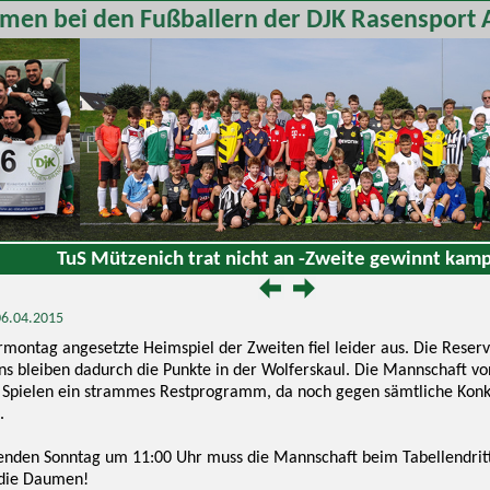
men bei den Fußballern der DJK Rasensport 
TuS Mützenich trat nicht an -Zweite gewinnt kamp
 06.04.2015
montag angesetzte Heimspiel der Zweiten fiel leider aus. Die Reserv
ns bleiben dadurch die Punkte in der Wolferskaul. Die Mannschaft vo
7 Spielen ein strammes Restprogramm, da noch gegen sämtliche Konk
.
den Sonntag um 11:00 Uhr muss die Mannschaft beim Tabellendritte
 die Daumen!