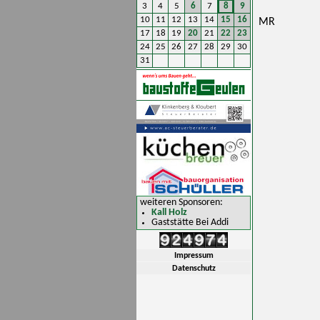
3
4
5
6
7
8
9
10
11
12
13
14
15
16
MR
17
18
19
20
21
22
23
24
25
26
27
28
29
30
31
weiteren Sponsoren:
Kall Holz
Gaststätte Bei Addi
Impressum
Datenschutz