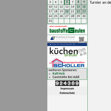
3
4
5
6
7
8
9
Turnier an de
10
11
12
13
14
15
16
17
18
19
20
21
22
23
24
25
26
27
28
29
30
31
weiteren Sponsoren:
Kall Holz
Gaststätte Bei Addi
Impressum
Datenschutz