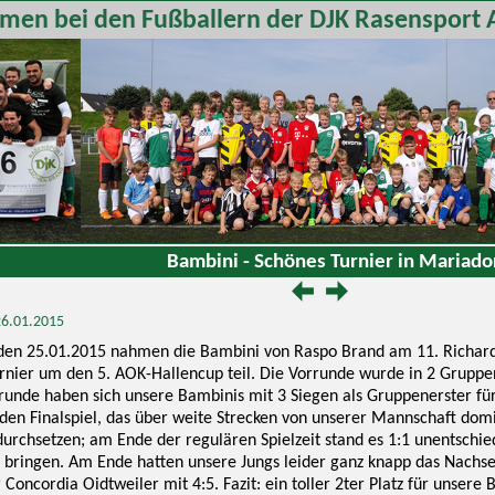
men bei den Fußballern der DJK Rasensport 
Bambini - Schönes Turnier in Mariado
 26.01.2015
en 25.01.2015 nahmen die Bambini von Raspo Brand am 11. Richar
rnier um den 5. AOK-Hallencup teil. Die Vorrunde wurde in 2 Grupp
unde haben sich unsere Bambinis mit 3 Siegen als Gruppenerster für d
en Finalspiel, das über weite Strecken von unserer Mannschaft domin
urchsetzen; am Ende der regulären Spielzeit stand es 1:1 unentschie
 bringen. Am Ende hatten unsere Jungs leider ganz knapp das Nach
 Concordia Oidtweiler mit 4:5. Fazit: ein toller 2ter Platz für unsere