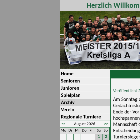
Herzlich Willkom
Home
Senioren
Junioren
Veröffentlicht
Spielplan
Am Sonntag d
Archiv
Gedächtnistu
Verein
Ende der Vorr
Regionale Turniere
hochspannend
<<
August 2026
>>
Mannschaft d
Mo
Di
Mi
Do
Fr
Sa
So
Entscheidung
1
2
Turniersieger