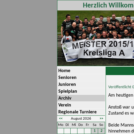
Herzlich Willkom
Home
Senioren
Junioren
Veröffentlicht
Spielplan
Am heutigen S
Archiv
Verein
Anstoß war u
Regionale Turniere
Zustand es wa
<<
August 2026
>>
Mo
Di
Mi
Do
Fr
Sa
So
Beide Mannsc
1
2
hinnehmen do