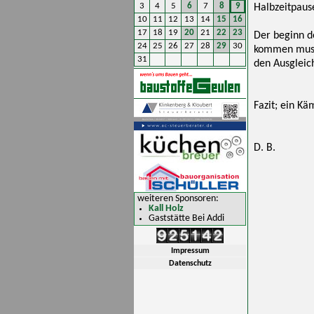
3
4
5
6
7
8
9
Halbzeitpause
10
11
12
13
14
15
16
17
18
19
20
21
22
23
Der beginn d
24
25
26
27
28
29
30
kommen muss 
31
den Ausgleich
Fazit; ein Kä
D. B.
weiteren Sponsoren:
Kall Holz
Gaststätte Bei Addi
Impressum
Datenschutz