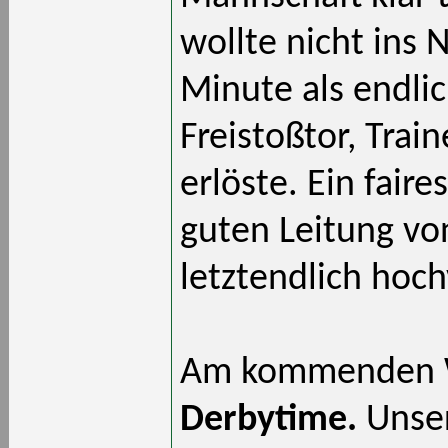
wollte nicht ins 
Minute als endli
Freistoßtor, Trai
erlöste. Ein faire
guten Leitung v
letztendlich hoc
Am kommenden W
Derbytime.
Unser