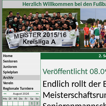
Herzlich Willkommen bei den Fußba
2. 
Home
Senioren
Junioren
Veröffentlicht 08.
Spielplan
Archiv
Endlich rollt der 
Verein
Regionale Turniere
Meisterschaftsru
<<
August 2026
>>
Mo
Di
Mi
Do
Fr
Sa
So
1
2