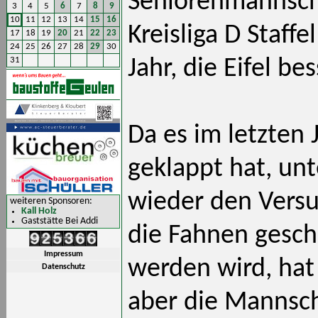
Seniorenmannschaf
3
4
5
6
7
8
9
10
11
12
13
14
15
16
Kreisliga D Staffe
17
18
19
20
21
22
23
24
25
26
27
28
29
30
31
Jahr, die Eifel b
Da es im letzten 
geklappt hat, un
wieder den Versuc
weiteren Sponsoren:
Kall Holz
Gaststätte Bei Addi
die Fahnen gesch
Impressum
werden wird, hat
Datenschutz
aber die Mannsch