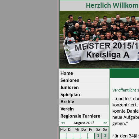
Herzlich Willkom
Home
Senioren
Junioren
Veröffentlicht
Spielplan
...und löst d
Archiv
konzentriert
Verein
konnte Danie
Regionale Turniere
neue Aufgabe
<<
August 2026
>>
geben."
Mo
Di
Mi
Do
Fr
Sa
So
1
2
Für den 34jäh