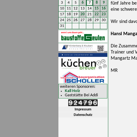
3
4
5
6
7
8
9
fünf Jahre be
10
11
12
13
14
15
16
eine schwere 
17
18
19
20
21
22
23
24
25
26
27
28
29
30
Wir sind dav
31
Hansi Mangar
Die Zusammena
Trainer und 
Mangartz Man
MR
weiteren Sponsoren:
Kall Holz
Gaststätte Bei Addi
Impressum
Datenschutz