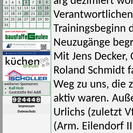
arg dezimiert wo
3
4
5
6
7
8
9
10
11
12
13
14
15
16
Verantwortliche
17
18
19
20
21
22
23
24
25
26
27
28
29
30
31
Trainingsbeginn 
Neuzugänge begr
Mit Jens Decker, 
Roland Schmidt fa
Weg zu uns, die z
weiteren Sponsoren:
Kall Holz
Gaststätte Bei Addi
aktiv waren. Auß
Impressum
Urlichs (zuletzt 
Datenschutz
(Arm. Eilendorf II