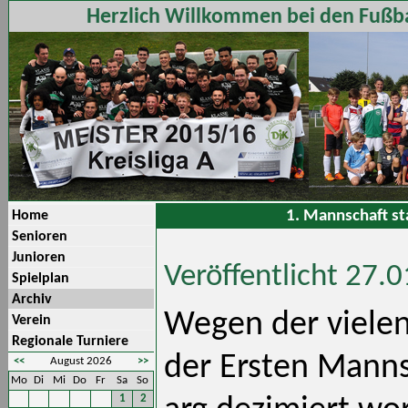
Herzlich Willkommen bei den Fußba
1. Mannschaft s
Home
Senioren
Junioren
Veröffentlicht 27.
Spielplan
Archiv
Wegen der vielen
Verein
Regionale Turniere
der Ersten Mann
<<
August 2026
>>
Mo
Di
Mi
Do
Fr
Sa
So
1
2