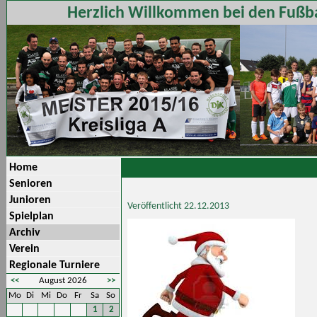
Herzlich Willkommen bei den Fußba
Home
Senioren
Junioren
Veröffentlicht 22.12.2013
Spielplan
Archiv
Verein
Regionale Turniere
<<
August 2026
>>
Mo
Di
Mi
Do
Fr
Sa
So
1
2