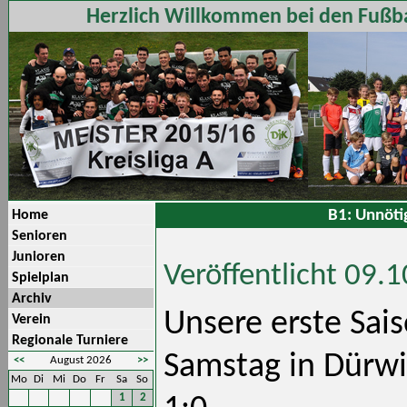
Herzlich Willkommen bei den Fußba
B1: Unnöti
Home
Senioren
Junioren
Veröffentlicht 09.
Spielplan
Archiv
Unsere erste Sai
Verein
Regionale Turniere
Samstag in Dürwi
<<
August 2026
>>
Mo
Di
Mi
Do
Fr
Sa
So
1
2