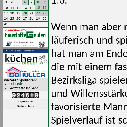
1:0.
3
4
5
6
7
8
9
10
11
12
13
14
15
16
17
18
19
20
21
22
23
24
25
26
27
28
29
30
31
Wenn man aber ni
läuferisch und sp
hat man am Ende 
die mit einem fa
Bezirksliga spiele
weiteren Sponsoren:
Kall Holz
Gaststätte Bei Addi
und Willensstärk
Impressum
favorisierte Man
Datenschutz
Spielverlauf ist s