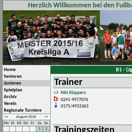
Herzlich Willkommen bei den Fußba
B1 - (J
Home
Senioren
Trainer
Junioren
Spielplan
Nils Küppers
Archiv
0241-9977076
Verein
0175/4933363
Regionale Turniere
<<
August 2026
>>
Mo
Di
Mi
Do
Fr
Sa
So
Trainingszeiten
1
2